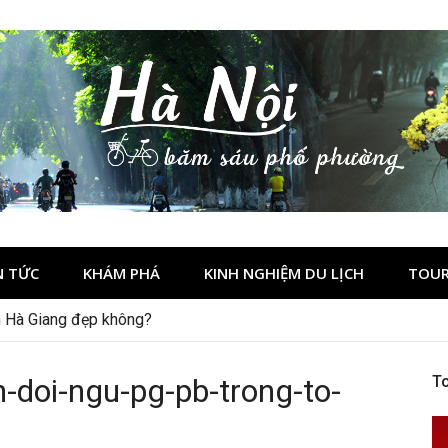
N TỨC
KHÁM PHÁ
KINH NGHIỆM DU LỊCH
TOUR
h Hà Giang đẹp không?
n-doi-ngu-pg-pb-trong-to-
To