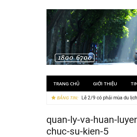
Skip
to
content
TRANG CHỦ
GIỚI THIỆU
TI
BẢNG TIN:
Lễ 2/9 có phải mùa du lịc
quan-ly-va-huan-luye
chuc-su-kien-5